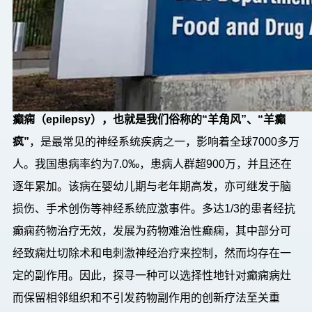
癫痫（
epilepsy），也就是我们俗称的“羊角风”、“羊癫
疯”
，是最常见的神经系统疾病之一，影响着全球
7000多万
人
。
我国患病率约为
7.0‰，患病人群超900万，并且还在
逐年累加。该病在婴幼儿期与老年期高发，亦可继发于脑
损伤、手术创伤等神经系统应激事件。多达1/3的患者经抗
癫痫药物治疗无效，发展为药物难治性癫痫，其中部分可
经致痫灶切除术和电刺激神经治疗来控制，然而均存在一
定的副作用。
因此，
探寻一种可以选择性地针对癫痫病灶
而
保留
相邻组织
和不引
发药物副作用的
创新疗法
至关重