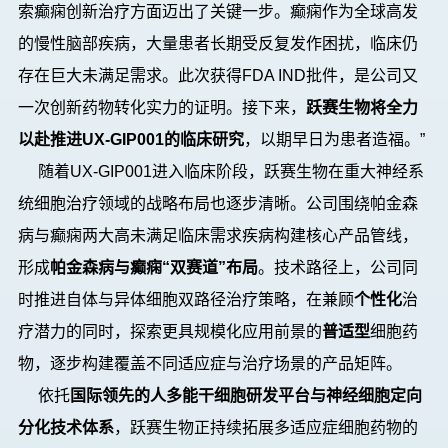
索癫痫创新治疗方面迈出了关键一步。癫痫作为
全球
高发
的慢性脑部疾病，
大量
患者长期受反复发作困扰
，
临床仍
存在巨大未满足需求
。
此次获得
FDA IND
批件
，
是公司又
一次创新药物转化实力的证明
。接下来，
跃赛生物将
全力
以赴
推进
UX-GIP001的临床研究
，
以期早日为患者造福
。
”
随着UX-GIP001进入临床阶段，跃赛生物在重大神经系
统细胞治疗领域的战略布局也逐步清晰。公司围绕帕金森
病与癫痫两大高未满足临床需求疾病构建核心产品管线，
形成
帕金森病与癫痫“双赛道”布局
。技术路径上，公司同
时推进自体与异体细胞双路径治疗策略，在兼顾
个性化
治
疗潜力的同时，探索更具规模化应用前景的
普适型
细胞药
物，逐步构建覆盖不同适应症与治疗场景的产品矩阵。
依托
国际领先的人多能干细胞研发平台与神经细胞定向
分化技术体系
，跃赛生物正持续拓展多适应症细胞药物的