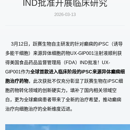
IND批准开展临床研究
2026-03-13
3月1
2
日，跃赛生物自主研发的针对癫痫的
iPSC（诱导
多能干细胞）来源异体细胞药物UX-GIP001注射液
顺利
获
得美国食品药品监督管理局（
FDA）
IND
批准
！
UX-
GIP001作
为
全球首款进入临床阶段的
iPSC来源异体癫痫细
胞治疗药物
，
此次获批不仅
充分彰显了跃赛生物在
iPSC
细
胞药物转化
领域的创新硬实力，
填补了国内相关领域空
白，
更为全球癫痫患者带来了全新的治疗希望，推动癫痫
治疗向细胞治疗的全新维度迈进。