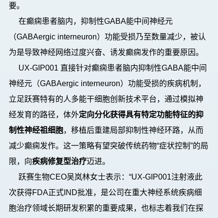
要
。
在癫痫患者脑内，抑制性
GABA能中间神经元
（GABAergic interneuron）功能受损
乃至
数量减少，被认
为是导致神经网络过度兴奋、诱发癫痫发作的重要原因。
UX-GIP001
直接针对癫痫患者脑内
抑制性
GABA能中间
神经元（GABAergic interneuron）功能受损
的疾病机制，
立足跃赛特有的人多能干细胞创新技术平台，通过模拟神
经发育的路径，
体外
定向分化获得具有特定功能特征的抑
制性神经祖细胞
，
移植后
重建局部抑制性神经环路
，
从而
减少癫痫发作
。
这一策略有望突破传统药物
“症状控制”的局
限，向
疾病修复型治疗
迈进
。
跃赛生物
CEO吴岚林女士表示：“UX-GIP001注射液此
次获得FDA正式IND批准，是公司在重大神经系统疾病细
胞治疗领域长期研发积累的重要成果，也标志着我们在探